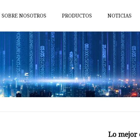
SOBRE NOSOTROS
PRODUCTOS
NOTICIAS
Luz lineal LED
Luz de calle LED
Panel de luz delgado
Lámpara LED de triple prueba
Luz del panel retroiluminada
Tubo LED
Panel de luz LED
Iluminación exterior
Luz de bahía alta OVNI
Lo mejor