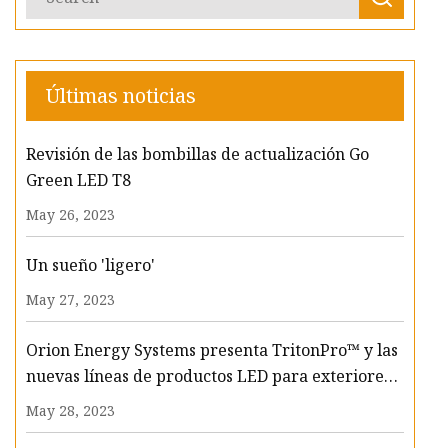
Últimas noticias
Revisión de las bombillas de actualización Go
Green LED T8
May 26, 2023
Un sueño 'ligero'
May 27, 2023
Orion Energy Systems presenta TritonPro™ y las
nuevas líneas de productos LED para exteriores
Harris, ampliando su cartera de soluciones
May 28, 2023
innovadoras y de calidad