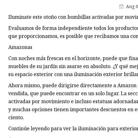
Lámpara industrial LED
Aug 0
Tubo LED T5
Iluminate este otoño con bombillas activadas por movi
Tubo LED T8
Evaluamos de forma independiente todos los productos y
que proporcionamos, es posible que recibamos una co
Amazonas
Con noches más frescas en el horizonte, puede que fin
muebles de su jardín sin asarse en absoluto. ¿Y qué m
su espacio exterior con una iluminación exterior brilla
Ahora mismo, puede dirigirse directamente a Amazon p
vendida, que puede encontrar en un solo lugar. La secc
activadas por movimiento e incluso estatuas adornadas 
y muchas opciones tienen importantes descuentos en e
ciento.
Continúe leyendo para ver la iluminación para exteri