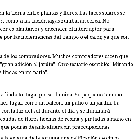
la tierra entre plantas y flores. Las luces solares se
les, como si las luciérnagas zumbaran cerca. No
acer es plantarlos y encender el interruptor para
 por las inclemencias del tiempo o el calor, ya que son
tas de los compradores. Muchos compradores dicen que
gran adición al jardín". Otro usuario escribió: "Mirando
 lindas en mi patio".
sta linda tortuga que se ilumina. Su pequeño tamaño
ier lugar, como un balcón, un patio o un jardín. La
on la luz del sol durante el día y se iluminará
estidas de flores hechas de resina y pintadas a mano en
lo que podrás dejarlo afuera sin preocupaciones.
a estatua de la tortuga una calificación de cinco