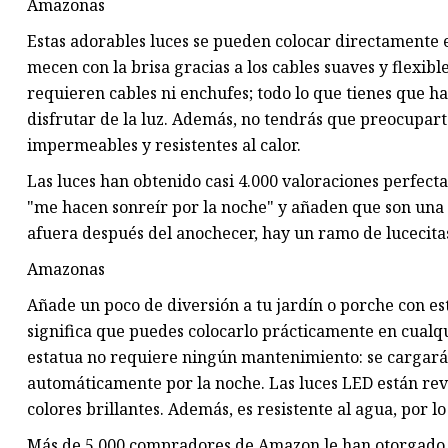
Amazonas
Estas adorables luces se pueden colocar directamente en 
mecen con la brisa gracias a los cables suaves y flexib
requieren cables ni enchufes; todo lo que tienes que h
disfrutar de la luz. Además, no tendrás que preocuparte
impermeables y resistentes al calor.
Las luces han obtenido casi 4.000 valoraciones perfec
"me hacen sonreír por la noche" y añaden que son una "
afuera después del anochecer, hay un ramo de lucecitas
Amazonas
Añade un poco de diversión a tu jardín o porche con e
significa que puedes colocarlo prácticamente en cualqu
estatua no requiere ningún mantenimiento: se cargará c
automáticamente por la noche. Las luces LED están rev
colores brillantes. Además, es resistente al agua, por 
Más de 5.000 compradores de Amazon le han otorgado a l