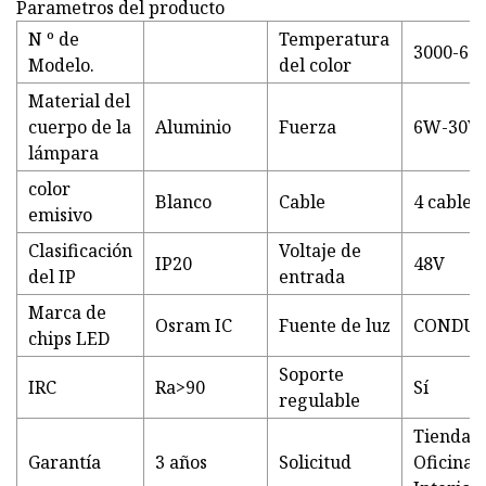
Parametros del producto
N º de
Temperatura
3000-65
Modelo.
del color
Material del
cuerpo de la
Aluminio
Fuerza
6W-30W
lámpara
color
Blanco
Cable
4 cables
emisivo
Clasificación
Voltaje de
IP20
48V
del IP
entrada
Marca de
Osram IC
Fuente de luz
CONDUJ
chips LED
Soporte
IRC
Ra>90
Sí
regulable
Tienda,
Garantía
3 años
Solicitud
Oficina.